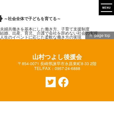
子どもを育てやすい働き方
test
～社会全体で子どもを育てる～
夫婦共働きを基本にした働き方、子育て支援制度
結婚、出産、育児、介護で会社を辞めない社会の実現
page top
人生のイベントに応じた柔軟な働き方の実現
山村つよし後援会
〒854-0071 長崎県諫早市永昌東町8-33 2階
TEL/FAX：0957-24-6888
Twitter
Facebook