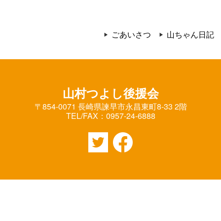
ごあいさつ
山ちゃん日記
山村つよし後援会
〒854-0071 長崎県諫早市永昌東町8-33 2階
TEL/FAX：0957-24-6888
Twitter
Facebook